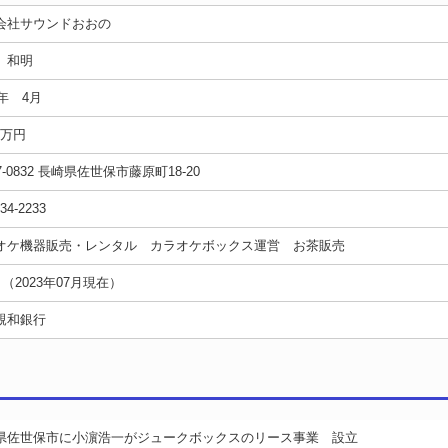
会社サウンドおおの
 和明
7年 4月
00万円
7-0832 長崎県佐世保市藤原町18-20
-34-2233
オケ機器販売・レンタル カラオケボックス運営 お茶販売
名（2023年07月現在）
親和銀行
県佐世保市に小濵浩一がジュークボックスのリース事業 設立