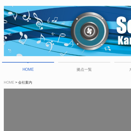
HOME
拠点一覧
HOME
会社案内
会社案内
情報セキュリティ基本方針
カスタマーハラスメント防止に関する基本方針
佐世保
福岡
佐賀
唐津
熊本
対馬
サウンドシュア
DAM
JOYS
エル
ご利