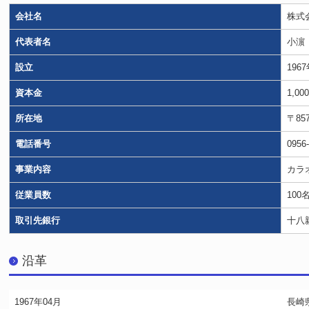
会社名
株式
代表者名
小濵
設立
196
資本金
1,0
所在地
〒85
電話番号
0956
事業内容
カラ
従業員数
100
取引先銀行
十八
沿革
1967年04月
長崎