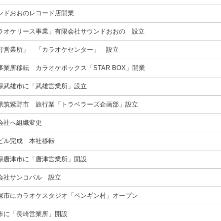
ンドおおのレコード店開業
ラオケリース事業」有限会社サウンドおおの 設立
町営業所」 「カラオケセンター」 設立
事業所移転 カラオケボックス「STAR BOX」開業
県武雄市に「武雄営業所」設立
県筑紫野市 旅行業「トラベラーズ企画部」設立
会社へ組織変更
ビル完成 本社移転
県唐津市に「唐津営業所」開設
会社サンコパル 設立
保市にカラオケスタジオ「ペンギン村」オープン
市に「長崎営業所」開設